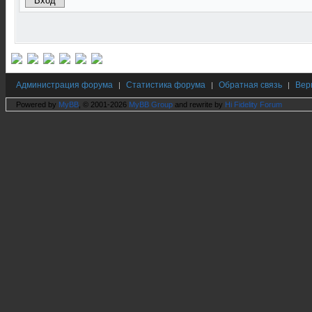
Администрация форума
Статистика форума
Обратная связь
Вер
|
|
|
Powered by
MyBB
, © 2001-2026
MyBB Group
and rewrite by
Hi Fidelity Forum