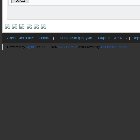
Администрация форума
Статистика форума
Обратная связь
Вер
|
|
|
Powered by
MyBB
, © 2001-2026
MyBB Group
and rewrite by
Hi Fidelity Forum