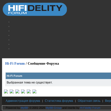
Hi-Fi Forum
/
Сообщение Форума
Hi-Fi Forum
Выбранная тема не существует.
Администрация форума
Статистика форума
Обратная связь
Вер
|
|
|
Powered by
MyBB
, © 2001-2026
MyBB Group
and rewrite by
Hi Fidelity Forum