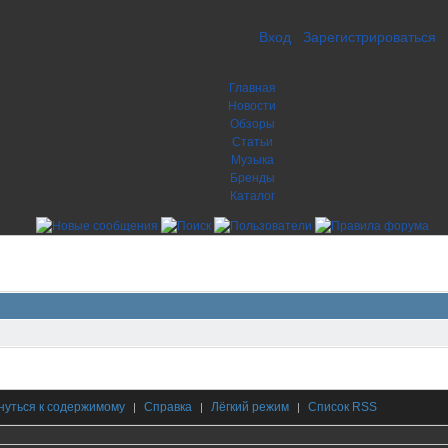
Вход
Зарегистрироваться
Главная
Новости
Обзоры
Статьи
Музыка
Бренды
Каталог
нуться к содержимому
Справка
Лёгкий режим
Список RSS
|
|
|