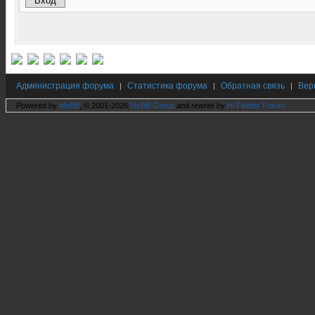
Администрация форума
Статистика форума
Обратная связь
Вер
|
|
|
Powered by
MyBB
, © 2001-2026
MyBB Group
and rewrite by
Hi Fidelity Forum