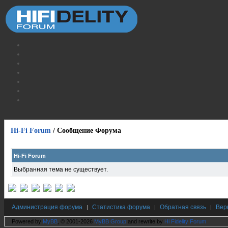
Hi-Fi Forum
/
Сообщение Форума
Hi-Fi Forum
Выбранная тема не существует.
Администрация форума
Статистика форума
Обратная связь
Вер
|
|
|
Powered by
MyBB
, © 2001-2026
MyBB Group
and rewrite by
Hi Fidelity Forum