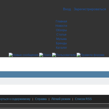
Вход
Зарегистрироваться
Главная
Новости
Обзоры
Статьи
Музыка
Бренды
Каталог
нуться к содержимому
Справка
Лёгкий режим
Список RSS
|
|
|