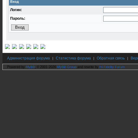
Вход
Логин:
Пароль:
Администрация форума
Статистика форума
Обратная связь
Вер
|
|
|
Powered by
MyBB
, © 2001-2026
MyBB Group
and rewrite by
Hi Fidelity Forum