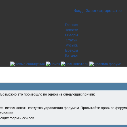
Вход
Зарегистрироваться
Главная
Новости
Обзоры
Статьи
Музыка
Бренды
Каталог
. Возможно это произошло по одной из следующих причин:
есь использовать средства управления форумом. Прочитайте правила форума
тивации.
ующих форм и ссылок.