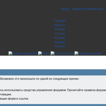
Вход
Зарегистрироваться
Главная
Новости
Обзоры
Статьи
Музыка
Бренды
Каталог
. Возможно это произошло по одной из следующих причин:
есь использовать средства управления форумом. Прочитайте правила форума
тивации.
ующих форм и ссылок.