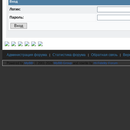
Вход
Логин:
Пароль:
Администрация форума
Статистика форума
Обратная связь
Вер
|
|
|
Powered by
MyBB
, © 2001-2026
MyBB Group
and rewrite by
Hi Fidelity Forum