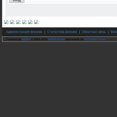
Администрация форума
Статистика форума
Обратная связь
Вер
|
|
|
Powered by
MyBB
, © 2001-2026
MyBB Group
and rewrite by
Hi Fidelity Forum