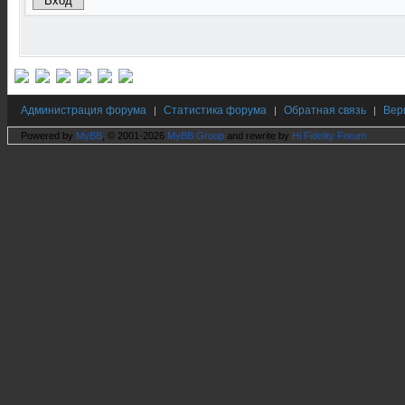
Администрация форума
Статистика форума
Обратная связь
Вер
|
|
|
Powered by
MyBB
, © 2001-2026
MyBB Group
and rewrite by
Hi Fidelity Forum