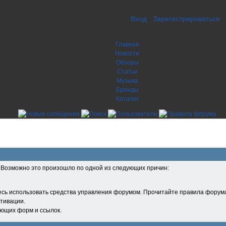
Вход
Зарегистрироваться
Главная
Новости
Обзоры
Статьи
Музыка
Бренды
Каталог
. Возможно это произошло по одной из следующих причин:
есь использовать средства управления форумом. Прочитайте правила форума
тивации.
ующих форм и ссылок.