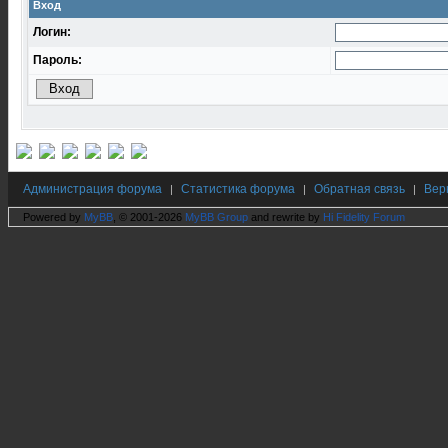
Вход
Логин:
Пароль:
Администрация форума
Статистика форума
Обратная связь
Вер
|
|
|
Powered by
MyBB
, © 2001-2026
MyBB Group
and rewrite by
Hi Fidelity Forum