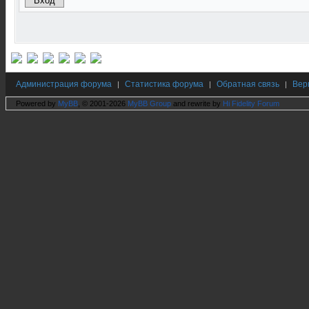
Администрация форума
Статистика форума
Обратная связь
Вер
|
|
|
Powered by
MyBB
, © 2001-2026
MyBB Group
and rewrite by
Hi Fidelity Forum