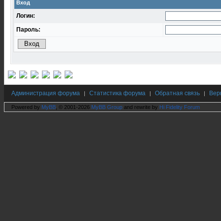
Вход
Логин:
Пароль:
Администрация форума
Статистика форума
Обратная связь
Вер
|
|
|
Powered by
MyBB
, © 2001-2026
MyBB Group
and rewrite by
Hi Fidelity Forum