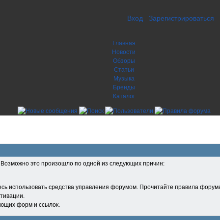
Вход
Зарегистрироваться
Главная
Новости
Обзоры
Статьи
Музыка
Бренды
Каталог
. Возможно это произошло по одной из следующих причин:
есь использовать средства управления форумом. Прочитайте правила форума
тивации.
ующих форм и ссылок.