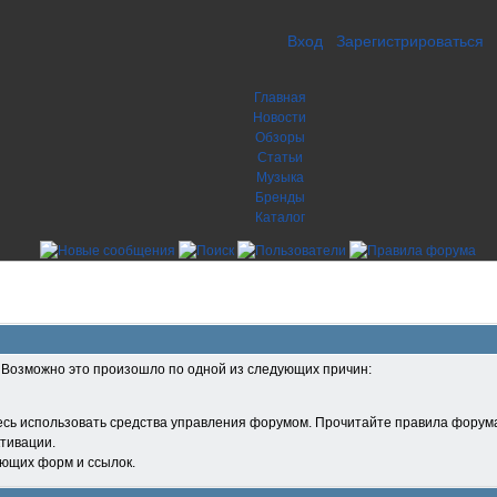
Вход
Зарегистрироваться
Главная
Новости
Обзоры
Статьи
Музыка
Бренды
Каталог
. Возможно это произошло по одной из следующих причин:
есь использовать средства управления форумом. Прочитайте правила форума
тивации.
ующих форм и ссылок.