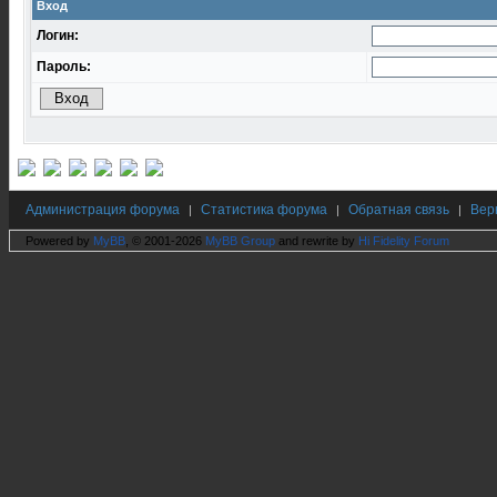
Вход
Логин:
Пароль:
Администрация форума
Статистика форума
Обратная связь
Вер
|
|
|
Powered by
MyBB
, © 2001-2026
MyBB Group
and rewrite by
Hi Fidelity Forum