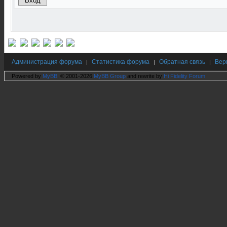
Администрация форума
Статистика форума
Обратная связь
Вер
|
|
|
Powered by
MyBB
, © 2001-2026
MyBB Group
and rewrite by
Hi Fidelity Forum