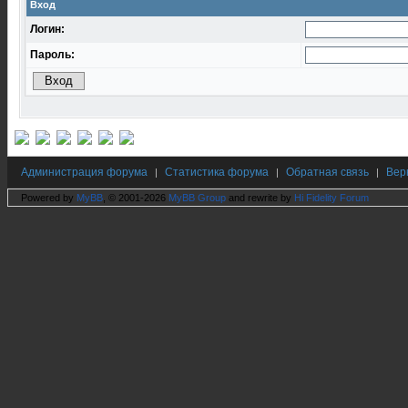
Вход
Логин:
Пароль:
Администрация форума
Статистика форума
Обратная связь
Вер
|
|
|
Powered by
MyBB
, © 2001-2026
MyBB Group
and rewrite by
Hi Fidelity Forum