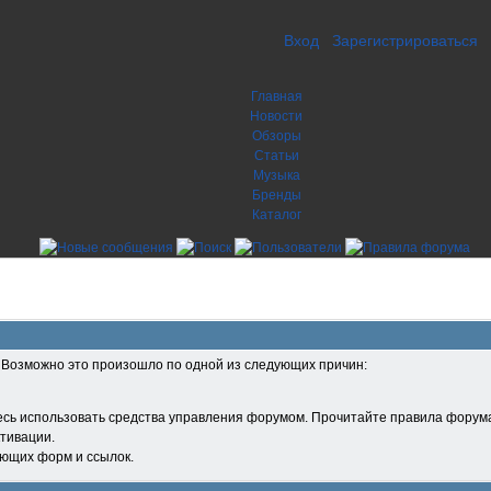
Вход
Зарегистрироваться
Главная
Новости
Обзоры
Статьи
Музыка
Бренды
Каталог
. Возможно это произошло по одной из следующих причин:
есь использовать средства управления форумом. Прочитайте правила форума
тивации.
ующих форм и ссылок.