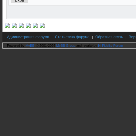
Администрация форума
Статистика форума
Обратная связь
Вер
|
|
|
Powered by
MyBB
, © 2001-2026
MyBB Group
and rewrite by
Hi Fidelity Forum