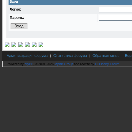
Вход
Логин:
Пароль:
Администрация форума
Статистика форума
Обратная связь
Вер
|
|
|
Powered by
MyBB
, © 2001-2026
MyBB Group
and rewrite by
Hi Fidelity Forum