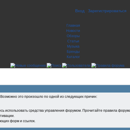
Вход
Зарегистрироваться
Главная
Новости
Обзоры
Статьи
Музыка
Бренды
Каталог
. Возможно это произошло по одной из следующих причин:
есь использовать средства управления форумом. Прочитайте правила форума
тивации.
ующих форм и ссылок.