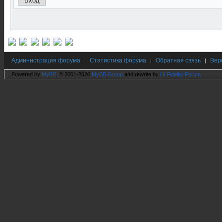
Администрация форума
Статистика форума
Обратная связь
Вер
|
|
|
Powered by
MyBB
, © 2001-2026
MyBB Group
and rewrite by
Hi Fidelity Forum