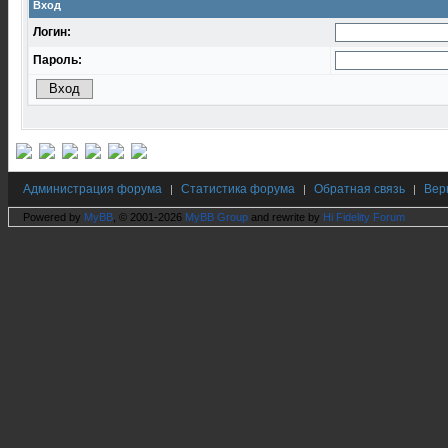
Вход
Логин:
Пароль:
Администрация форума
Статистика форума
Обратная связь
Вер
|
|
|
Powered by
MyBB
, © 2001-2026
MyBB Group
and rewrite by
Hi Fidelity Forum