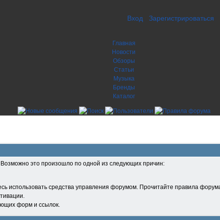
Вход
Зарегистрироваться
Главная
Новости
Обзоры
Статьи
Музыка
Бренды
Каталог
. Возможно это произошло по одной из следующих причин:
есь использовать средства управления форумом. Прочитайте правила форума
тивации.
ующих форм и ссылок.