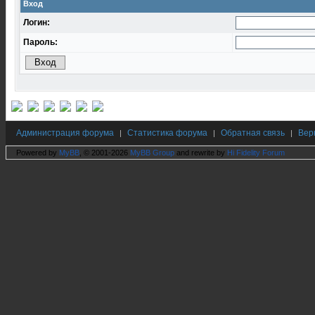
Вход
Логин:
Пароль:
Администрация форума
Статистика форума
Обратная связь
Вер
|
|
|
Powered by
MyBB
, © 2001-2026
MyBB Group
and rewrite by
Hi Fidelity Forum