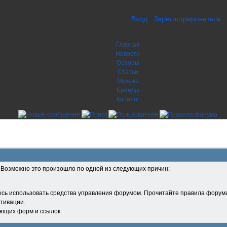
Вход
Зарегистрироваться
Главная
Новости
Обзоры
Статьи
Музыка
Бренды
Каталог
. Возможно это произошло по одной из следующих причин:
есь использовать средства управления форумом. Прочитайте правила форума
тивации.
ующих форм и ссылок.