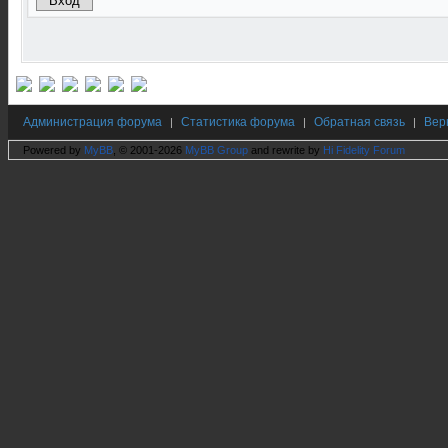
Администрация форума
Статистика форума
Обратная связь
Вер
|
|
|
Powered by
MyBB
, © 2001-2026
MyBB Group
and rewrite by
Hi Fidelity Forum