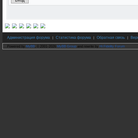
Администрация форума
Статистика форума
Обратная связь
Вер
|
|
|
Powered by
MyBB
, © 2001-2026
MyBB Group
and rewrite by
Hi Fidelity Forum