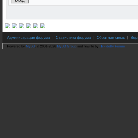
Администрация форума
Статистика форума
Обратная связь
Вер
|
|
|
Powered by
MyBB
, © 2001-2026
MyBB Group
and rewrite by
Hi Fidelity Forum