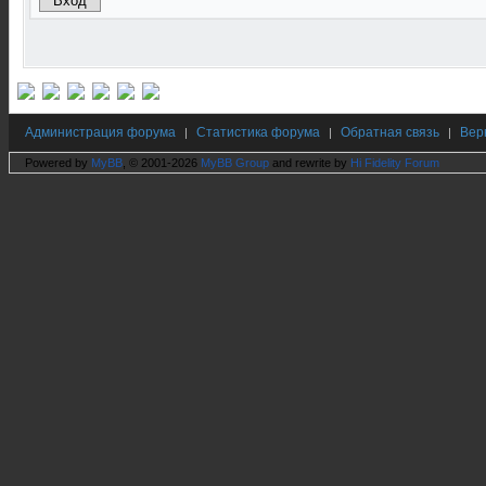
Администрация форума
Статистика форума
Обратная связь
Вер
|
|
|
Powered by
MyBB
, © 2001-2026
MyBB Group
and rewrite by
Hi Fidelity Forum