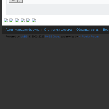
Администрация форума
Статистика форума
Обратная связь
Вер
|
|
|
Powered by
MyBB
, © 2001-2026
MyBB Group
and rewrite by
Hi Fidelity Forum