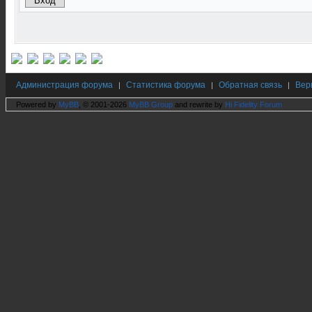
Администрация форума
Статистика форума
Обратная связь
Вер
|
|
|
Powered by
MyBB
, © 2001-2026
MyBB Group
and rewrite by
Hi Fidelity Forum