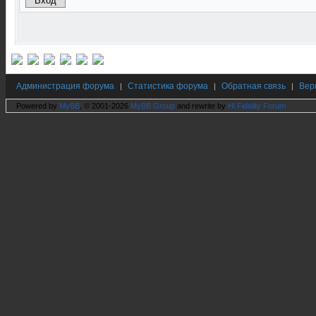
Администрация форума
Статистика форума
Обратная связь
Вер
|
|
|
Powered by
MyBB
, © 2001-2026
MyBB Group
and rewrite by
Hi Fidelity Forum