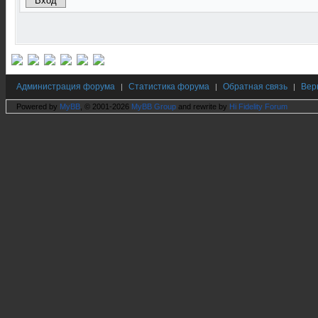
Администрация форума
Статистика форума
Обратная связь
Вер
|
|
|
Powered by
MyBB
, © 2001-2026
MyBB Group
and rewrite by
Hi Fidelity Forum