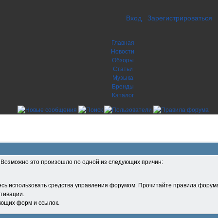
Вход
Зарегистрироваться
Главная
Новости
Обзоры
Статьи
Музыка
Бренды
Каталог
. Возможно это произошло по одной из следующих причин:
есь использовать средства управления форумом. Прочитайте правила форума
тивации.
ующих форм и ссылок.