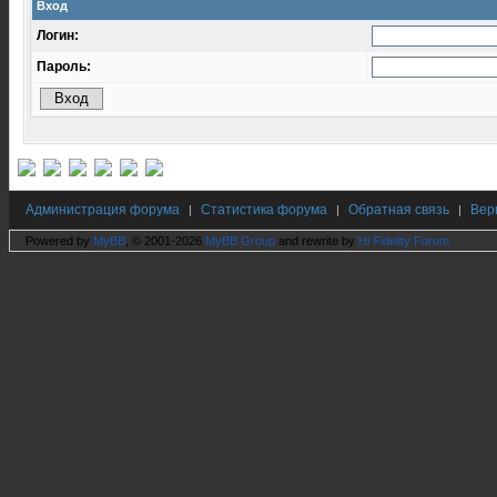
Вход
Логин:
Пароль:
Администрация форума
Статистика форума
Обратная связь
Вер
|
|
|
Powered by
MyBB
, © 2001-2026
MyBB Group
and rewrite by
Hi Fidelity Forum