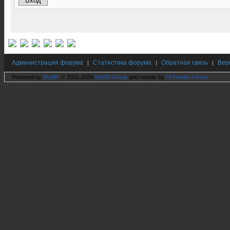
Администрация форума
Статистика форума
Обратная связь
Вер
|
|
|
Powered by
MyBB
, © 2001-2026
MyBB Group
and rewrite by
Hi Fidelity Forum