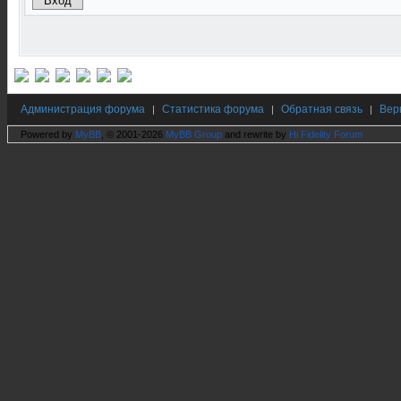
Администрация форума
Статистика форума
Обратная связь
Вер
|
|
|
Powered by
MyBB
, © 2001-2026
MyBB Group
and rewrite by
Hi Fidelity Forum