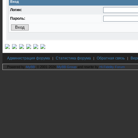
Вход
Логин:
Пароль:
Администрация форума
Статистика форума
Обратная связь
Вер
|
|
|
Powered by
MyBB
, © 2001-2026
MyBB Group
and rewrite by
Hi Fidelity Forum