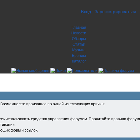
Вход
Зарегистрироваться
Главная
Новости
Обзоры
Статьи
Музыка
Бренды
Каталог
. Возможно это произошло по одной из следующих причин:
есь использовать средства управления форумом. Прочитайте правила форума
тивации.
ующих форм и ссылок.