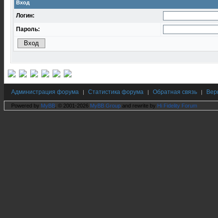
Вход
Логин:
Пароль:
Администрация форума
Статистика форума
Обратная связь
Вер
|
|
|
Powered by
MyBB
, © 2001-2026
MyBB Group
and rewrite by
Hi Fidelity Forum