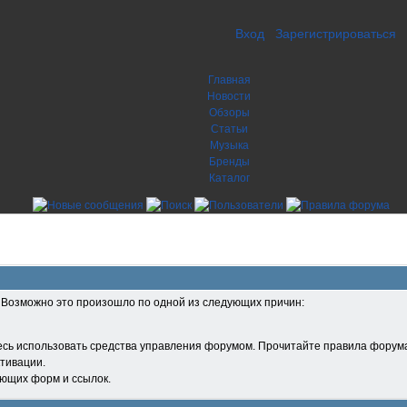
Вход
Зарегистрироваться
Главная
Новости
Обзоры
Статьи
Музыка
Бренды
Каталог
. Возможно это произошло по одной из следующих причин:
есь использовать средства управления форумом. Прочитайте правила форума
тивации.
ующих форм и ссылок.