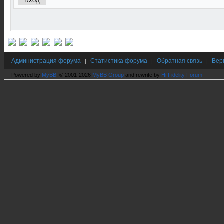
Администрация форума
Статистика форума
Обратная связь
Вер
|
|
|
Powered by
MyBB
, © 2001-2026
MyBB Group
and rewrite by
Hi Fidelity Forum