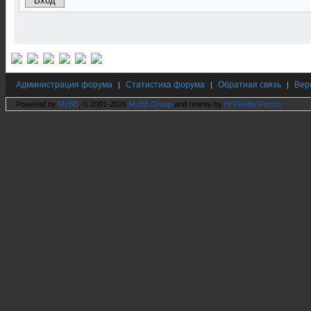
Администрация форума
Статистика форума
Обратная связь
Вер
|
|
|
Powered by
MyBB
, © 2001-2026
MyBB Group
and rewrite by
Hi Fidelity Forum