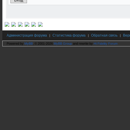
Администрация форума
Статистика форума
Обратная связь
Вер
|
|
|
Powered by
MyBB
, © 2001-2026
MyBB Group
and rewrite by
Hi Fidelity Forum