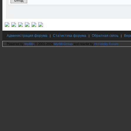
Администрация форума
Статистика форума
Обратная связь
Вер
|
|
|
Powered by
MyBB
, © 2001-2026
MyBB Group
and rewrite by
Hi Fidelity Forum