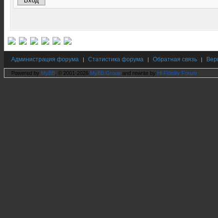
Администрация форума
Статистика форума
Обратная связь
Вер
|
|
|
Powered by
MyBB
, © 2001-2026
MyBB Group
and rewrite by
Hi Fidelity Forum