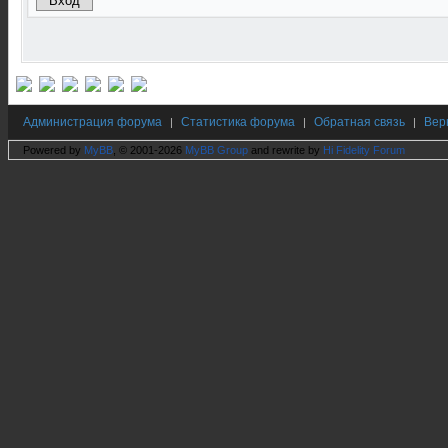
Администрация форума
Статистика форума
Обратная связь
Вер
|
|
|
Powered by
MyBB
, © 2001-2026
MyBB Group
and rewrite by
Hi Fidelity Forum