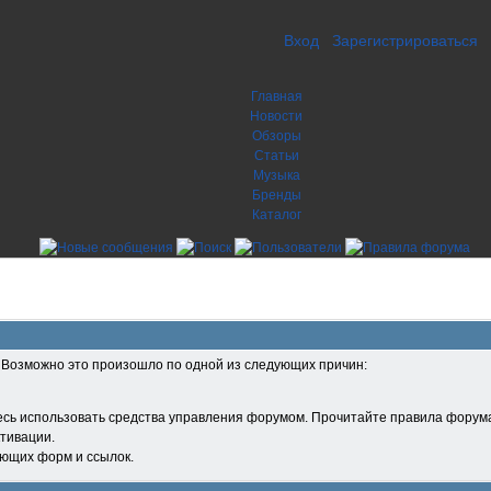
Вход
Зарегистрироваться
Главная
Новости
Обзоры
Статьи
Музыка
Бренды
Каталог
. Возможно это произошло по одной из следующих причин:
есь использовать средства управления форумом. Прочитайте правила форума
тивации.
ующих форм и ссылок.