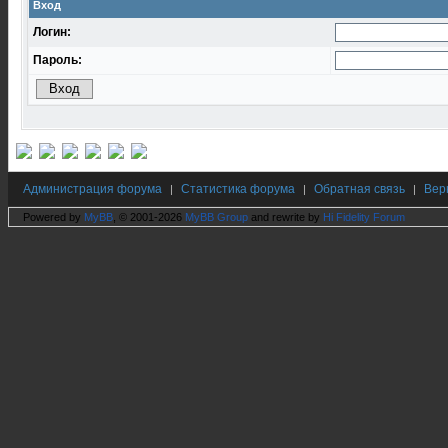
Вход
Логин:
Пароль:
Администрация форума
Статистика форума
Обратная связь
Вер
|
|
|
Powered by
MyBB
, © 2001-2026
MyBB Group
and rewrite by
Hi Fidelity Forum