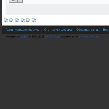
Администрация форума
Статистика форума
Обратная связь
Вер
|
|
|
Powered by
MyBB
, © 2001-2026
MyBB Group
and rewrite by
Hi Fidelity Forum