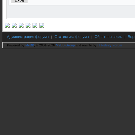
Администрация форума
Статистика форума
Обратная связь
Вер
|
|
|
Powered by
MyBB
, © 2001-2026
MyBB Group
and rewrite by
Hi Fidelity Forum