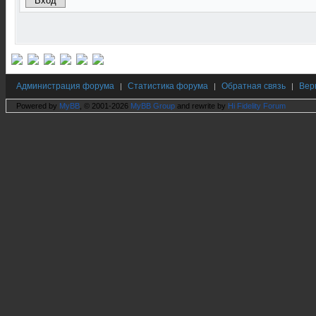
Администрация форума
Статистика форума
Обратная связь
Вер
|
|
|
Powered by
MyBB
, © 2001-2026
MyBB Group
and rewrite by
Hi Fidelity Forum