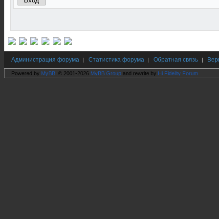
Администрация форума
Статистика форума
Обратная связь
Вер
|
|
|
Powered by
MyBB
, © 2001-2026
MyBB Group
and rewrite by
Hi Fidelity Forum