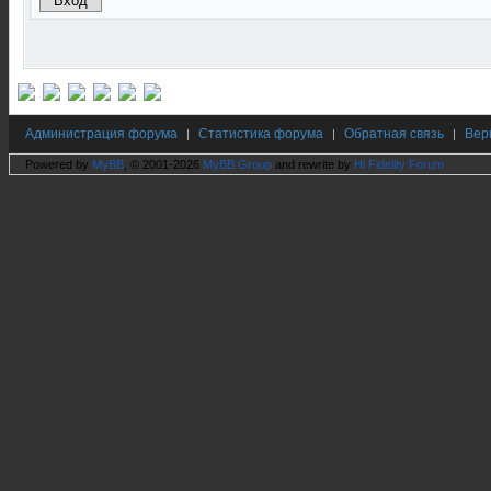
Администрация форума
Статистика форума
Обратная связь
Вер
|
|
|
Powered by
MyBB
, © 2001-2026
MyBB Group
and rewrite by
Hi Fidelity Forum