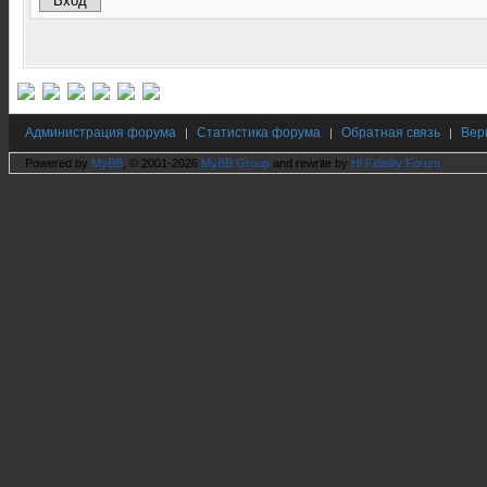
Администрация форума
Статистика форума
Обратная связь
Вер
|
|
|
Powered by
MyBB
, © 2001-2026
MyBB Group
and rewrite by
Hi Fidelity Forum