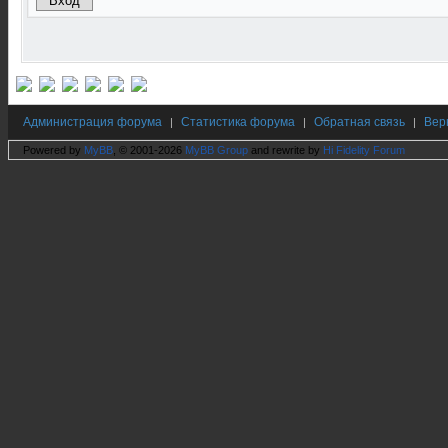
Администрация форума
Статистика форума
Обратная связь
Вер
|
|
|
Powered by
MyBB
, © 2001-2026
MyBB Group
and rewrite by
Hi Fidelity Forum