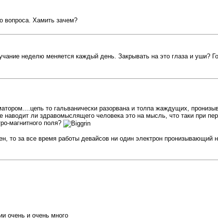
о вопроса. Хамить зачем?
вучание неделю меняется каждый день. Закрывать на это глаза и уши? Г
матором....цепь то гальванически разорвана и толпа жаждущих, пронизы
е наводит ли здравомыслящего человека это на мысль, что таки при пе
тро-магнитного поля?
ен, то за все время работы девайсов ни один электрон пронизывающий н
и очень и очень много