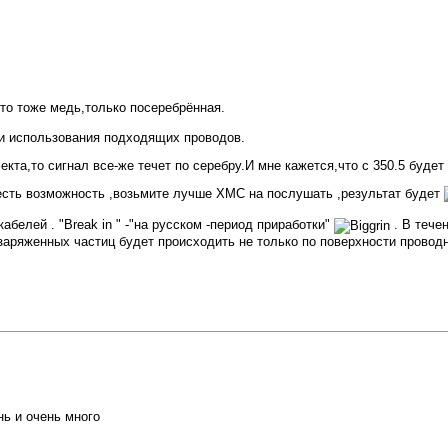
то тоже медь,только посеребрённая.
ии использования подходящих проводов.
кта,то сигнал все-же течет по серебру.И мне кажется,что с 350.5 будет
 есть возможность ,возьмите лучше ХМС на послушать ,результат будет
абелей . "Break in " -"на русском -период приработки"
. В тече
аряженных частиц будет происходить не только по поверхности проводни
ь и очень много