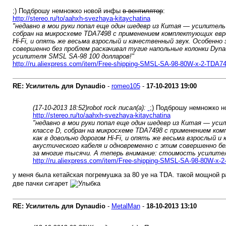
;) Подброшу немножко новой инфы
в вентилятор
:
http://stereo.ru/to/aahxh-svezhaya-kitaychatina
"недавно в мои руки попал еще один шедевр из Китая — усилитель
собран на микросхеме TDA7498 с применением комплектующих европе
Hi-Fi, и опять же весьма взрослый и качественный звук. Особенн
совершенно без проблем раскачивал тугие напольные колонки Dyna
усилителя SMSL SA-98 100 долларов!"
http://ru.aliexpress.com/item/Free-shipping-SMSL-SA-98-80W-x-2-TDA749
RE: Усилитель для Dynaudio
-
romeo105
-
17-10-2013
19:00
(17-10-2013 18:52)
robot rock писал(а):
;) Подброшу немножко 
http://stereo.ru/to/aahxh-svezhaya-kitaychatina
"недавно в мои руки попал еще один шедевр из Китая — уси
классе D, собран на микросхеме TDA7498 с применением комп
как в довольно дорогом Hi-Fi, и опять же весьма взрослый
акустического кабеля и одновременно с этим совершенно бе
за многие тысячи. А теперь внимание: стоимость усилител
http://ru.aliexpress.com/item/Free-shipping-SMSL-SA-98-80W-x-2
у меня была кетайская погремушка за 80 уе на TDA. такой мощной 
две пачки сигарет
RE: Усилитель для Dynaudio
-
MetalMan
-
18-10-2013
13:10