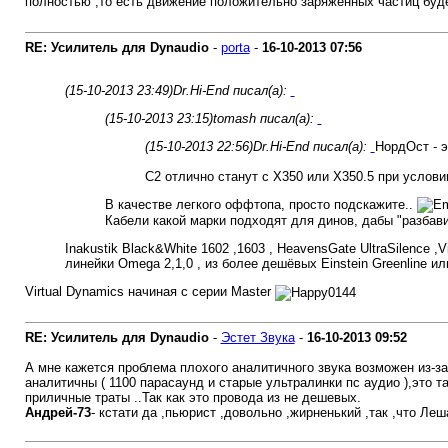
полностью ,то есть движение положительно заряженных частиц будет
RE: Усилитель для Dynaudio
-
porta
-
16-10-2013
07:56
(15-10-2013 23:49)
Dr.Hi-End писал(а):
(15-10-2013 23:15)
tomash писал(а):
(15-10-2013 22:56)
Dr.Hi-End писал(а):
НордОст - э
С2 отлично станут с Х350 или Х350.5 при услов
В качестве легкого оффтопа, просто подскажите..
Кабели какой марки подходят для динов, дабы "разбави
Inakustik Black&White 1602 ,1603 , HeavensGate UltraSilence ,
линейки Omega 2,1,0 , из более дешёвых Einstein Greenline или
Virtual Dynamics начиная с серии Master
RE: Усилитель для Dynaudio
-
Эстет Звука
-
16-10-2013
09:52
А мне кажется проблема плохого аналитичного звука возможен из-за
аналитичны ( 1100 парасаунд и старые ультралинки пс аудио ),это т
приличные траты ..Так как это провода из не дешевых.
Андрей-73
- кстати да ,пьюрист ,довольно ,жирненький ,так ,что Ле