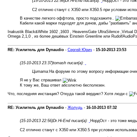
(15-10-2013 22:56)
Dr.Hi-End писал(а):
НордОст - это тож
С2 отлично станут с Х350 или Х350.5 при условии исп
В качестве легкого оффтопа, просто подскажите..
Кабели какой марки подходят для динов, дабы "разбавить" ан
Inakustik Black&White 1602 ,1603 , HeavensGate UltraSilence ,Virtual
Omega 2,1,0 , из более дешёвых Einstein Greenline или RudolfAudioPar
RE: Усилитель для Dynaudio
-
Сергей Юрич
-
15-10-2013
23:53
(15-10-2013 23:37)
tomash писал(а):
Цитата:
На форуме по этому вопросу информации очен
Я не у Вас спрашивал
К тому же, Ваш ответ абсолютно бесполезен.
Что, последняя инстанция? Откуда такой вердикт? Хотя люди с
RE: Усилитель для Dynaudio
-
Жолудь
-
16-10-2013
07:32
(15-10-2013 22:56)
Dr.Hi-End писал(а):
НордОст - это тоже медь
С2 отлично станут с Х350 или Х350.5 при условии использов