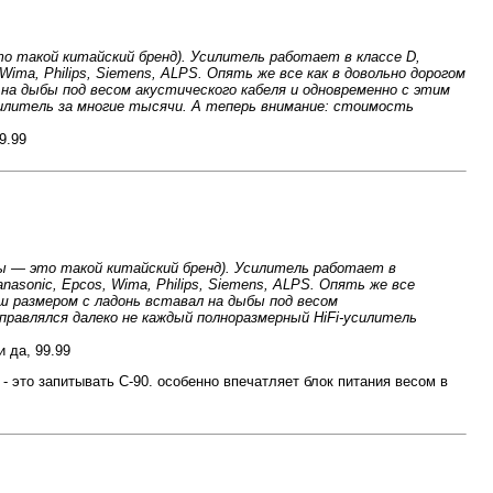
то такой китайский бренд). Усилитель работает в классе D,
ima, Philips, Siemens, ALPS. Опять же все как в довольно дорогом
 на дыбы под весом акустического кабеля и одновременно с этим
усилитель за многие тысячи. А теперь внимание: стоимость
9.99
вы — это такой китайский бренд). Усилитель работает в
asonic, Epcos, Wima, Philips, Siemens, ALPS. Опять же все
ыш размером с ладонь вставал на дыбы под весом
правлялся далеко не каждый полноразмерный HiFi-усилитель
и да, 99.99
 это запитывать С-90. особенно впечатляет блок питания весом в