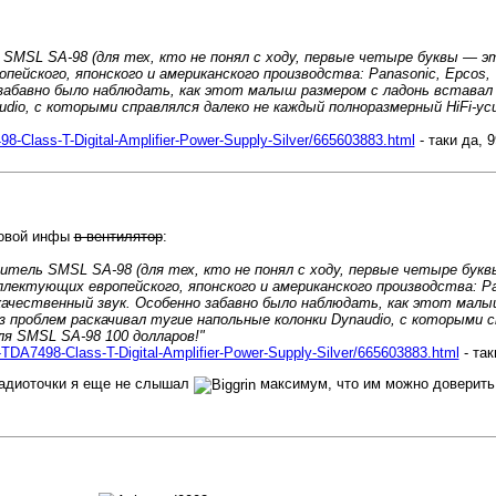
 SMSL SA-98 (для тех, кто не понял с ходу, первые четыре буквы — э
йского, японского и американского производства: Panasonic, Epcos, W
о забавно было наблюдать, как этот малыш размером с ладонь вставал
udio, с которыми справлялся далеко не каждый полноразмерный HiFi-
8-Class-T-Digital-Amplifier-Power-Supply-Silver/665603883.html
- таки да, 9
новой инфы
в вентилятор
:
литель SMSL SA-98 (для тех, кто не понял с ходу, первые четыре бук
лектующих европейского, японского и американского производства: Pan
 и качественный звук. Особенно забавно было наблюдать, как этот мал
з проблем раскачивал тугие напольные колонки Dynaudio, с которыми с
я SMSL SA-98 100 долларов!"
-TDA7498-Class-T-Digital-Amplifier-Power-Supply-Silver/665603883.html
- так
радиоточки я еще не слышал
максимум, что им можно доверить -