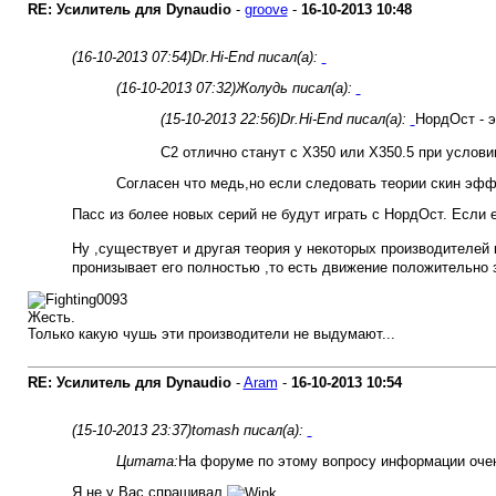
RE: Усилитель для Dynaudio
-
groove
-
16-10-2013
10:48
(16-10-2013 07:54)
Dr.Hi-End писал(а):
(16-10-2013 07:32)
Жолудь писал(а):
(15-10-2013 22:56)
Dr.Hi-End писал(а):
НордОст - э
С2 отлично станут с Х350 или Х350.5 при услов
Согласен что медь,но если следовать теории скин эффе
Пасс из более новых серий не будут играть с НордОст. Если
Ну ,существует и другая теория у некоторых производителей к
пронизывает его полностью ,то есть движение положительно з
Жесть.
Только какую чушь эти производители не выдумают...
RE: Усилитель для Dynaudio
-
Aram
-
16-10-2013
10:54
(15-10-2013 23:37)
tomash писал(а):
Цитата:
На форуме по этому вопросу информации очен
Я не у Вас спрашивал