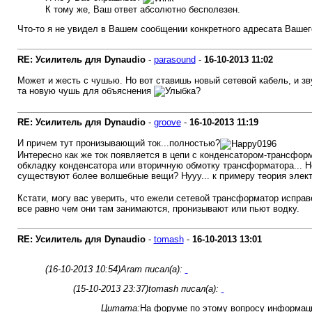
К тому же, Ваш ответ абсолютно бесполезен.
Что-то я не увидел в Вашем сообщении конкретного адресата Вашег
RE: Усилитель для Dynaudio
-
parasound
-
16-10-2013
11:02
Может и жесть с чушью. Но вот ставишь новый сетевой кабель, и з
та новую чушь для объяснения
?
RE: Усилитель для Dynaudio
-
groove
-
16-10-2013
11:19
И причем тут пронизывающий ток...полностью?
Интересно как же ток появляется в цепи с конденсатором-трансфор
обкладку конденсатора или вторичную обмотку трансформатора... Н
существуют более волшебные вещи? Нууу... к примеру теория элек
Кстати, могу вас уверить, что ежели сетевой трансформатор исправ
все равно чем они там занимаются, пронизывают или пьют водку.
RE: Усилитель для Dynaudio
-
tomash
-
16-10-2013
13:01
(16-10-2013 10:54)
Aram писал(а):
(15-10-2013 23:37)
tomash писал(а):
Цитата:
На форуме по этому вопросу информаци