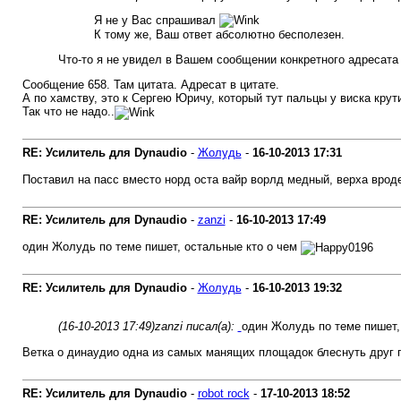
Я не у Вас спрашивал
К тому же, Ваш ответ абсолютно бесполезен.
Что-то я не увидел в Вашем сообщении конкретного адресата
Сообщение 658. Там цитата. Адресат в цитате.
А по хамству, это к Сергею Юричу, который тут пальцы у виска крут
Так что не надо..
RE: Усилитель для Dynaudio
-
Жолудь
-
16-10-2013
17:31
Поставил на пасс вместо норд оста вайр ворлд медный, верха вроде
RE: Усилитель для Dynaudio
-
zanzi
-
16-10-2013
17:49
один Жолудь по теме пишет, остальные кто о чем
RE: Усилитель для Dynaudio
-
Жолудь
-
16-10-2013
19:32
(16-10-2013 17:49)
zanzi писал(а):
один Жолудь по теме пишет,
Ветка о динаудио одна из самых манящих площадок блеснуть друг пер
RE: Усилитель для Dynaudio
-
robot rock
-
17-10-2013
18:52