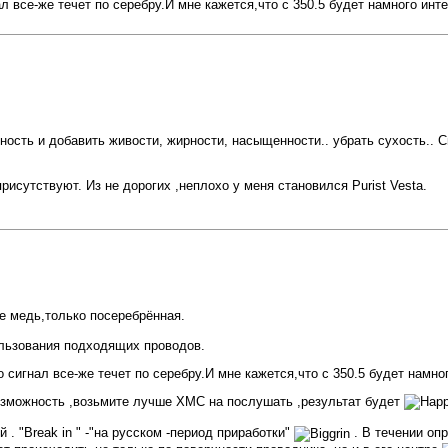
 все-же течет по серебру.И мне кажется,что с 350.5 будет намного инте
ность и добавить живости, жирности, насыщенности.. убрать сухость.. С
рисутствуют. Из не дорогих ,неплохо у меня становился Purist Vesta.
е медь,только посеребрённая.
ользования подходящих проводов.
сигнал все-же течет по серебру.И мне кажется,что с 350.5 будет намно
возможность ,возьмите лучше ХМС на послушать ,результат будет
. "Break in " -"на русском -период приработки"
. В течении оп