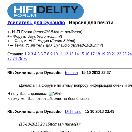
Усилитель для Dynaudio
- Версия для печати
+- Hi-Fi Forum (
https://hi-fi-forum.net/forum
)
+-- Форум: Звук (
/forum-3.html
)
+--- Форум: Hi-Fi Аудио (
/forum-8.html
)
+--- Тема: Усилитель для Dynaudio (
/thread-1010.html
)
Страниц:
1
2
3
4
5
6
7
8
9
10
11
12
13
14
15
16
17
18
19
20
21
22
23
24
73
74
75
76
RE: Усилитель для Dynaudio
-
tomash
-
15-10-2013
23:37
Цитата:
На форуме по этому вопросу информации очень и оч
Я не у Вас спрашивал
К тому же, Ваш ответ абсолютно бесполезен.
RE: Усилитель для Dynaudio
-
Dr.Hi-End
-
15-10-2013
23:49
(15-10-2013 23:15)
tomash писал(а):