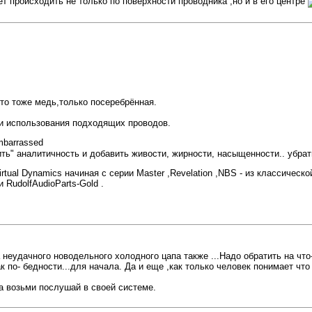
 происходить не только по поверхности проводника ,но и в его центре
то тоже медь,только посеребрённая.
ии использования подходящих проводов.
ть" аналитичность и добавить живости, жирности, насыщенности.. убрать
Virtual Dynamics начиная с серии Master ,Revelation ,NBS - из классическ
 RudolfAudioParts-Gold .
 неудачного новодельного холодного цапа также ...Надо обратить на что
ак по- бедности...для начала. Да и еще ,как только человек понимает ч
ша возьми послушай в своей системе.