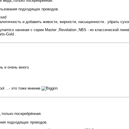
е медь,только посеребрённая.
ользования подходящих проводов.
алитичность и добавить живости, жирности, насыщенности.. убрать сухос
 Dynamics начиная с серии Master ,Revelation ,NBS - из классической лин
ts-Gold .
ь и очень много
...- это тоже мнение
,только посеребрённая.
ания подходящих проводов.