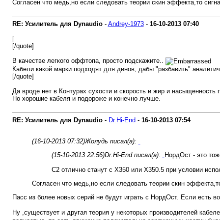
Согласен что медь,но если следовать теории скин эффекта,то сигнал
RE: Усилитель для Dynaudio
-
Andrey-1973
-
16-10-2013
07:40
[
[/quote]
В качестве легкого оффтопа, просто подскажите..
Кабели какой марки подходят для динов, дабы "разбавить" аналитич
[/quote]
Да вроде нет в Контурах сухости и скорость и жир и насыщенность п
Но хорошие кабеля и подороже и конечно лучше.
RE: Усилитель для Dynaudio
-
Dr.Hi-End
-
16-10-2013
07:54
(16-10-2013 07:32)
Жолудь писал(а):
(15-10-2013 22:56)
Dr.Hi-End писал(а):
НордОст - это тож
С2 отлично станут с Х350 или Х350.5 при условии исп
Согласен что медь,но если следовать теории скин эффекта,то 
Пасс из более новых серий не будут играть с НордОст. Если есть 
Ну ,существует и другая теория у некоторых производителей кабелей 