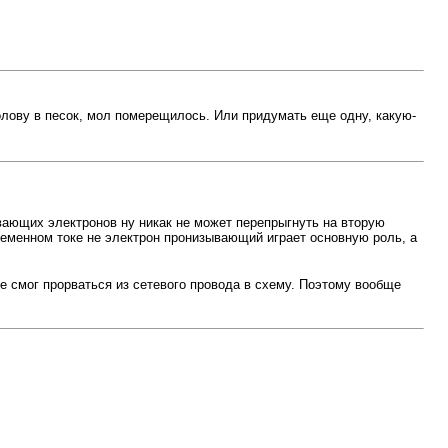
олову в песок, мол померещилось. Или придумать еще одну, какую-
вающих электронов ну никак не может перепрыгнуть на вторую
ременном токе не электрон пронизывающий играет основную роль, а
е смог прорваться из сетевого провода в схему. Поэтому вообще