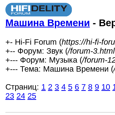
Машина Времени
- Ве
+- Hi-Fi Forum (
https://hi-fi-fo
+-- Форум: Звук (
/forum-3.html
+--- Форум: Музыка (
/forum-1
+--- Тема: Машина Времени (
Страниц:
1
2
3
4
5
6
7
8
9
10
23
24
25