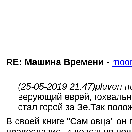
RE: Машина Времени
-
moo
(25-05-2019 21:47)
pleven п
верующий еврей,похвальн
стал горой за Зе.Так поло
В своей книге "Сам овца" он 
православие, и довольно по