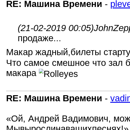
RE: Машина Времени
-
plev
(21-02-2019 00:05)
JohnZep
продаже...
Макар жадный,билеты старту
Что самое смешное что зал б
макара
RE: Машина Времени
-
vadi
«Ой, Андрей Вадимович, мож
Мывырослинавашихпеснях!» Г