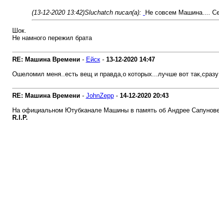
(13-12-2020 13:42)
Sluchatch писал(а):
Не совсем Машина.... Сег
Шок.
Не намного пережил брата
RE: Машина Времени
-
Ейск
-
13-12-2020
14:47
Ошеломил меня..есть вещ и правда,о которых...лучше вот так,сразу и 
RE: Машина Времени
-
JohnZepp
-
14-12-2020
20:43
На официальном Ютубканале Машины в память об Андрее Сапунове оп
R.I.P.