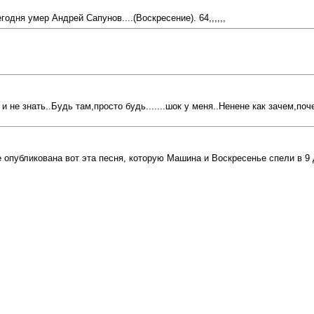
одня умер Андрей Сапунов....(Воскресение). 64,,,,,,
не знать..Будь там,просто будь.......шок у меня..Ненене как зачем,почем
убликована вот эта песня, которую Машина и Воскресенье спели в 9 де