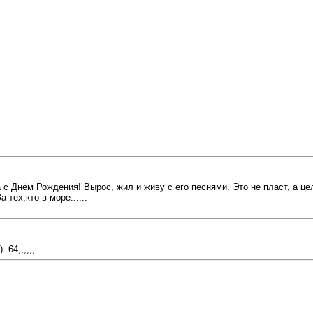
а с Днём Рождения! Вырос, жил и живу с его песнями. Это не пласт, а 
тех,кто в море......
64,,,,,,