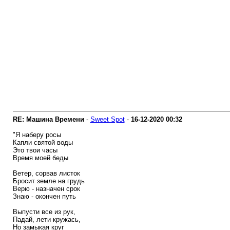
RE: Машина Времени
-
Sweet Spot
-
16-12-2020
00:32
"Я наберу росы
Капли святой воды
Это твои часы
Время моей беды
Ветер, сорвав листок
Бросит земле на грудь
Верю - назначен срок
Знаю - окончен путь
Выпусти все из рук,
Падай, лети кружась,
Но замыкая круг