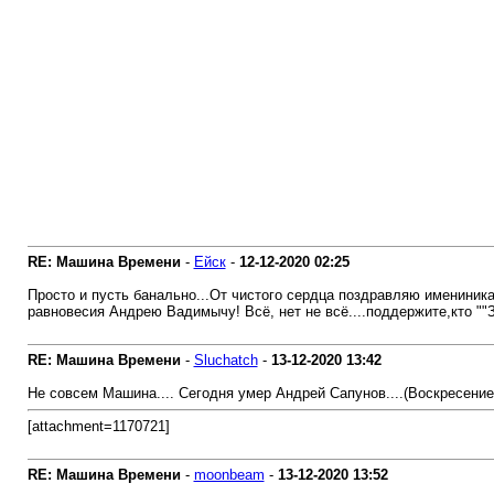
RE: Машина Времени
-
Ейск
-
12-12-2020
02:25
Просто и пусть банально...От чистого сердца поздравляю имениник
равновесия Андрею Вадимычу! Всё, нет не всё....поддержите,кто ""За 
RE: Машина Времени
-
Sluchatch
-
13-12-2020
13:42
Не совсем Машина.... Сегодня умер Андрей Сапунов....(Воскресение). 
[attachment=1170721]
RE: Машина Времени
-
moonbeam
-
13-12-2020
13:52