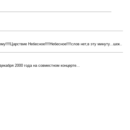
у!!!!Царствие Небесное!!!!Небесное!!!!слов нет,в эту минуту...шок..
кабря 2000 года на совместном концерте...