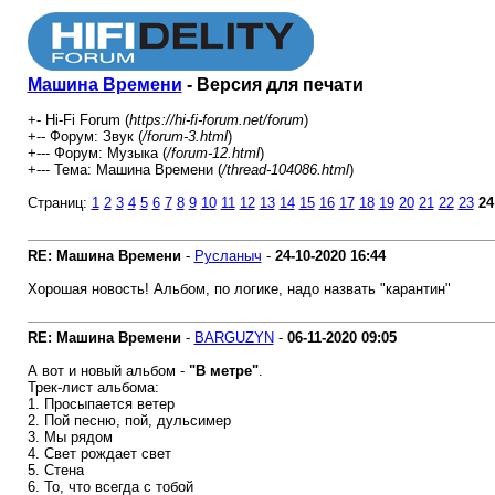
Машина Времени
- Версия для печати
+- Hi-Fi Forum (
https://hi-fi-forum.net/forum
)
+-- Форум: Звук (
/forum-3.html
)
+--- Форум: Музыка (
/forum-12.html
)
+--- Тема: Машина Времени (
/thread-104086.html
)
Страниц:
1
2
3
4
5
6
7
8
9
10
11
12
13
14
15
16
17
18
19
20
21
22
23
24
RE: Машина Времени
-
Русланыч
-
24-10-2020
16:44
Хорошая новость! Альбом, по логике, надо назвать "карантин"
RE: Машина Времени
-
BARGUZYN
-
06-11-2020
09:05
А вот и новый альбом -
"В метре"
.
Трек-лист альбома:
1. Просыпается ветер
2. Пой песню, пой, дульсимер
3. Мы рядом
4. Свет рождает свет
5. Стена
6. То, что всегда с тобой