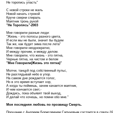
Не торопись упасть"
С новой строки не жаль
Новой начать строкой
Круче сверни спираль
Маятник тронь рукой
"Не Торопясь"-2003
Мне говорили разные люди:
"Жизнь - это полосы разного цвета,
И если мы не были, значит бы будем
Так же, как будет зима после лета"
Мне говорили неоднократно,
И между прочим, и между делом.
Мне говорили, что жизнь - это пятна,
Черные пятна, на чистом и белом
"Мне Говорили(Жизнь это пятна)"
Молчи, танцуй под собственный пульс,
Не разглядывай небо в упор.
На самом дне рождается голос,
Но в это время вступает хор,
А когда ты поймешь, зачем качается маятник,
И чем кончается свет,-
Дождись, пока объявят твой выход,
И делай что хочешь, но помни обо мне."
Моя последняя любовь по прозвищу Смерть.
Прощание с Андреем Борисовичем Сапуновым состоится в среду-16.12