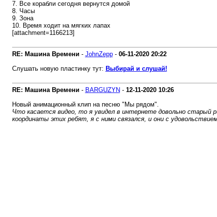
7. Все корабли сегодня вернутся домой
8. Часы
9. Зона
10. Время ходит на мягких лапах
[attachment=1166213]
RE: Машина Времени
-
JohnZepp
-
06-11-2020
20:22
Слушать новую пластинку тут:
Выбирай и слушай!
RE: Машина Времени
-
BARGUZYN
-
12-11-2020
10:26
Новый анимационный клип на песню "Мы рядом".
Что касается видео, то я увидел в интернете довольно старый рис
координаты этих ребят, я с ними связался, и они с удовольствием